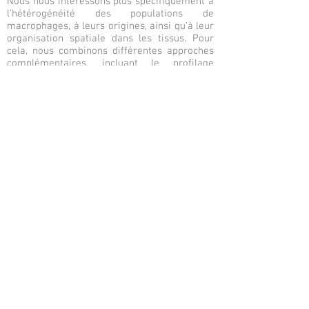
Nous nous intéressons plus spécifiquement à
l’hétérogénéité des populations de
macrophages, à leurs origines, ainsi qu’à leur
organisation spatiale dans les tissus. Pour
cela, nous combinons différentes approches
complémentaires, incluant le profilage
transcriptionnel à l’échelle de la cellule
unique, les modèles murins de fate mapping,
la cytométrie et des techniques d’histologie
et d’imagerie multiplexe.
Ces stratégies permettent de mieux
caractériser les écosystèmes cellulaires
impliqués dans l’inflammation articulaire,
d’identifier des réseaux de communication
pathologiques, et d’explorer la manière dont
ils sont remodelés au cours de la maladie ou
sous l’effet des traitements. À terme, ces
travaux visent à faire émerger de nouveaux
biomarqueurs et des cibles thérapeutiques
susceptibles de restaurer l’homéostasie
tissulaire et de favoriser la résolution de
l’inflammation.
Précedent
Suivant