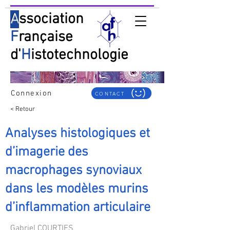
A
ssociation
F
rançaise
d'
H
istotechnologie
Connexion
CONTACT
< Retour
Analyses histologiques et
d’imagerie des
macrophages synoviaux
dans les modèles murins
d’inflammation articulaire
Gabriel COURTIES