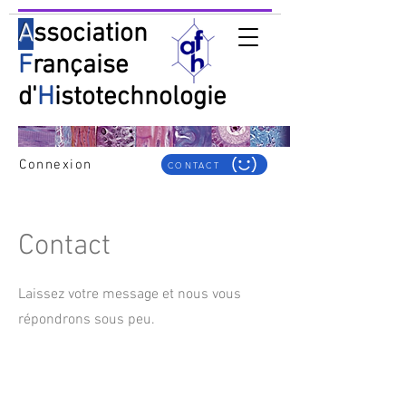
A
ssociation
F
rançaise
d'
H
istotechnologie
Connexion
CONTACT
Contact
Laissez votre message et nous vous
répondrons sous peu.