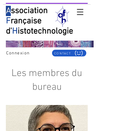
A
ssociation
F
rançaise
d'
H
istotechnologie
Connexion
CONTACT
Les membres du
bureau