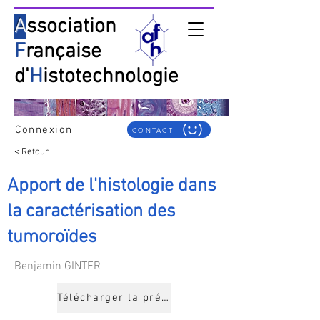
A
ssociation
F
rançaise
d'
H
istotechnologie
Connexion
CONTACT
< Retour
Apport de l'histologie dans
la caractérisation des
tumoroïdes
Benjamin GINTER
Télécharger la présentation