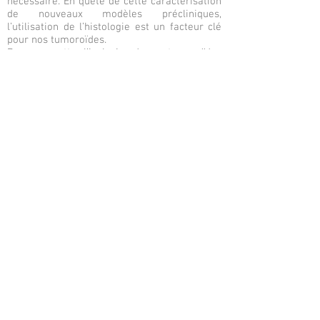
nécessaire. En quête de cette caractérisation
de nouveaux modèles précliniques,
l’utilisation de l’histologie est un facteur clé
pour nos tumoroïdes.
Pour permettre l’inclusion de nos tumoroïdes
en paraffine, nous utilisons des protocoles
innovants menant ultérieurement à la
découpe puis l’utilisation d’anticorps
spécifiques ou de colorations pour
caractériser nos échantillons. Des techniques
d’immunohistochimie (IHC), d’
immunofluorescence (IF) ou des colorations
précises offrent un panel bien précis pour
observer la structure, les populations
cellulaires et l’organisation cellulaire de
chacun de nos tumoroïdes.
L’objectif étant de comparer des coupes de la
tumeur originelle avec notre production de
tumoroïdes. Autant dans la structure
générale, que dans la population cellulaire.
Précedent
Suivant