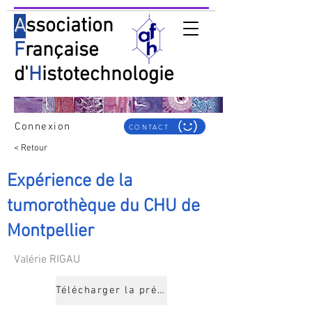
A
ssociation
F
rançaise
d'
H
istotechnologie
Connexion
CONTACT
< Retour
Expérience de la
tumorothèque du CHU de
Montpellier
Valérie RIGAU
Télécharger la présentation