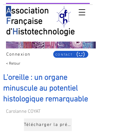
A
ssociation
F
rançaise
d'
H
istotechnologie
Connexion
CONTACT
< Retour
L'oreille : un organe
minuscule au potentiel
histologique remarquable
Carolanne COYAT
Télécharger la présentation