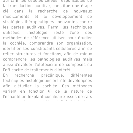
abritant les cellules ciliées responsables de
la transduction auditive, constitue une étape
clé dans la recherche de nouveaux
médicaments et le développement de
stratégies thérapeutiques innovantes contre
les pertes auditives. Parmi les techniques
utilisées, l’histologie reste l’une des
méthodes de référence utilisée pour étudier
la cochlée, comprendre son organisation,
identifier ses constituants cellulaires afin de
relier structures et fonctions, afin de mieux
comprendre les pathologies auditives mais
aussi d’évaluer l’ototoxicité de composés ou
l’efficacité de traitements d’intérêt.
En recherche préclinique, différentes
techniques histologiques ont été développées
afin d’étudier la cochlée. Ces méthodes
varient en fonction (i) de la nature de
l’échantillon (explant cochléaire issus de rats
nouveau-nés ou cochlée adulte), (ii) du type
de préparation de l’échantillon (préparations
entières ou coupes transversales de la
cochlée), (iii) du type de marquage
(immunofluorescence ou coloration) et (iv) du
type de microscope utilisé pour l’acquisition