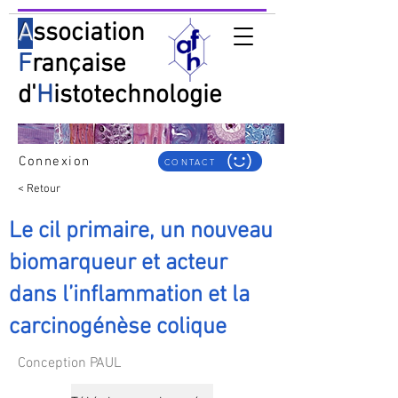
A
ssociation
F
rançaise
d'
H
istotechnologie
Connexion
CONTACT
< Retour
Le cil primaire, un nouveau
biomarqueur et acteur
dans l’inflammation et la
carcinogénèse colique
Conception PAUL