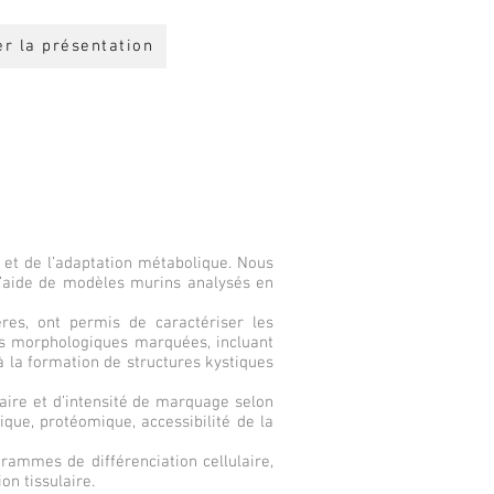
er la présentation
e et de l’adaptation métabolique. Nous
à l’aide de modèles murins analysés en
res, ont permis de caractériser les
es morphologiques marquées, incluant
 à la formation de structures kystiques
éaire et d’intensité de marquage selon
que, protéomique, accessibilité de la
grammes de différenciation cellulaire,
on tissulaire.