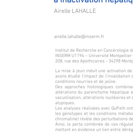
à inactivation hépati
Airelle LAHALLE
airelle.lahalle@inserm.fr
Institut de Recherche en Cancérologie d
INSERM U1194 – Université Montpellier
208, rue des Apothicaires - 34298 Montp
La mise à jeun induit une activation de
avons étudié l’impact de l’invalidation
conditions nourries et de jeûne.
Des approches histologiques combinan
altérations du parenchyme hépatique e
vacuolisation, altérations nucléaires et
atypiques.
Les analyses réalisées avec QuPath ont 
les génotypes et les conditions métabo
chromatine) révèle des perturbations de
Ainsi, la perte combinée de ces régulat
mettant en évidence un lien entre dérégu