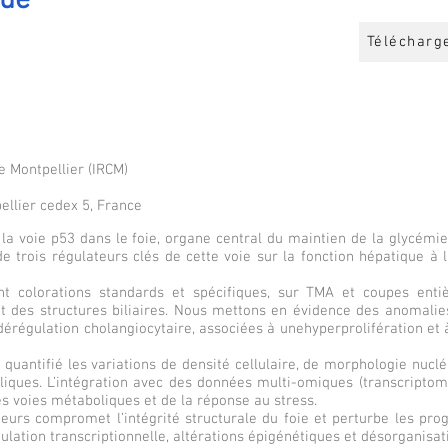
que
Télécharg
e Montpellier (IRCM)
ellier cedex 5, France
 la voie p53 dans le foie, organe central du maintien de la glycémi
 de trois régulateurs clés de cette voie sur la fonction hépatique 
t colorations standards et spécifiques, sur TMA et coupes entiè
t des structures biliaires. Nous mettons en évidence des anomali
 dérégulation cholangiocytaire, associées à unehyperprolifération et
quantifié les variations de densité cellulaire, de morphologie nucl
liques. L’intégration avec des données multi-omiques (transcriptomi
s voies métaboliques et de la réponse au stress.
eurs compromet l’intégrité structurale du foie et perturbe les pro
lation transcriptionnelle, altérations épigénétiques et désorganisati