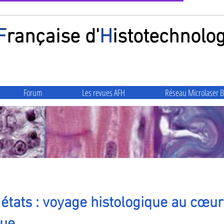
F
rançaise
d'
H
istotechnolog
Forum
Les revues AFH
Réseau Microlaser B
s états : voyage histologique au cœ