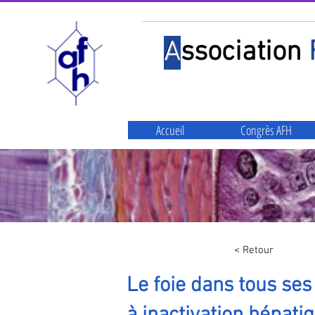
A
ssociation
Accueil
Congrès AFH
< Retour
Le foie dans tous se