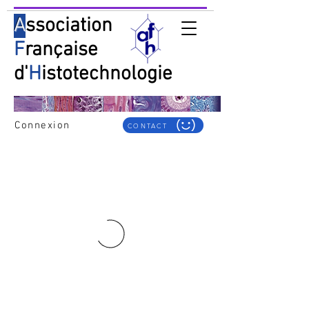
A
ssociation
F
rançaise
d'
H
istotechnologie
Connexion
CONTACT