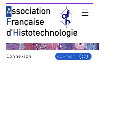
A
ssociation
F
rançaise
d'
H
istotechnologie
Connexion
CONTACT