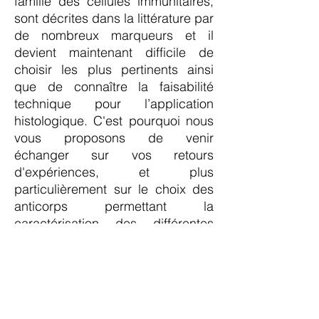
famille des cellules immunitaires,
sont décrites dans la littérature par
de nombreux marqueurs et il
devient maintenant difficile de
choisir les plus pertinents ainsi
que de connaître la faisabilité
technique pour l’application
histologique. C'est pourquoi nous
vous proposons de venir
échanger sur vos retours
d'expériences, et plus
particulièrement sur le choix des
anticorps permettant la
caractérisation des différentes
populations de macrophages.
Nous vous attendons avec vos
connaissances, astuces, et
moyens employés pour aborder
vos thématiques, afin de faire part