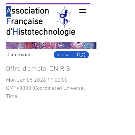
A
ssociation
F
rançaise
d'
H
istotechnologie
Connexion
CONTACT
Offre d'emploi ONIRIS
Mon Jan
05 2026 11
:00:00
GMT+0000 (Coordinated Universal
Time)