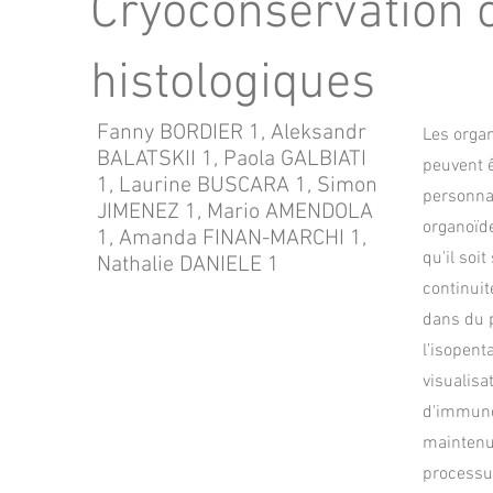
Cryoconservation o
histologiques
Fanny BORDIER 1, Aleksandr
Les organ
BALATSKII 1, Paola GALBIATI
peuvent ê
1, Laurine BUSCARA 1, Simon
personnal
JIMENEZ 1, Mario AMENDOLA
organoïde
1, Amanda FINAN-MARCHI 1,
qu'il soi
Nathalie DANIELE 1
continuit
dans du 
l’isopent
visualisa
d'immunof
maintenu
processu