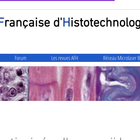
F
rançaise
d'
H
istotechnolog
Forum
Les revues AFH
Réseau Microlaser B