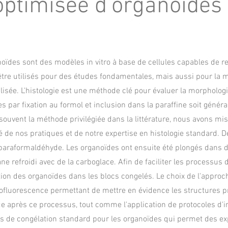
ptimisée d'organoïdes 
oïdes sont des modèles in vitro à base de cellules capables de re
tre utilisés pour des études fondamentales, mais aussi pour la 
isée. L'histologie est une méthode clé pour évaluer la morphologi
s par fixation au formol et inclusion dans la paraffine soit gén
t souvent la méthode privilégiée dans la littérature, nous avons m
é de nos pratiques et de notre expertise en histologie standard.
paraformaldéhyde. Les organoïdes ont ensuite été plongés dans d
ane refroidi avec de la carboglace. Afin de faciliter les processus 
tion des organoïdes dans les blocs congelés. Le choix de l'approc
luorescence permettant de mettre en évidence les structures pré
e après ce processus, tout comme l'application de protocoles d'
s de congélation standard pour les organoïdes qui permet des e