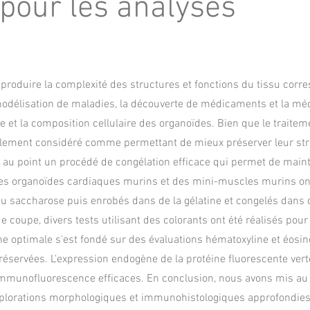
pour les analyses
produire la complexité des structures et fonctions du tissu corre
modélisation de maladies, la découverte de médicaments et la mé
e et la composition cellulaire des organoïdes. Bien que le traitem
éralement considéré comme permettant de mieux préserver leur str
is au point un procédé de congélation efficace qui permet de maint
 Des organoïdes cardiaques murins et des mini-muscles murins ont
u saccharose puis enrobés dans de la gélatine et congelés dans 
de coupe, divers tests utilisant des colorants ont été réalisés pour
he optimale s'est fondé sur des évaluations hématoxyline et éosin
servées. L'expression endogène de la protéine fluorescente vert
immunofluorescence efficaces. En conclusion, nous avons mis au
xplorations morphologiques et immunohistologiques approfondies