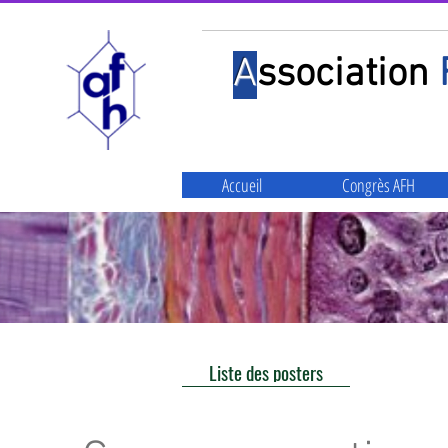
A
ssociation
Accueil
Congrès AFH
Liste des posters