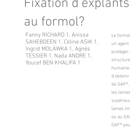
Fixation d’explant
au formol?
Fanny RICHARD 1, Anissa
Le formol
SAHEBDEEN 1, Céline ASIK 1,
un agent 
Ingrid MOLAWKA 1, Agnès
protéger 
TESSIER 1, Nada ANDRE 1,
structure
Youcef BEN KHALIFA 1
humaine. 
d’obteni
de GAF®, 
les lames
supérieur
lames imm
ou au GAF
GAF® peu