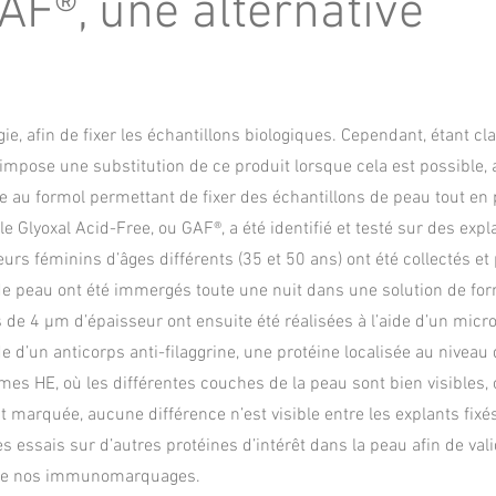
AF®, une alternative
gie, afin de fixer les échantillons biologiques. Cependant, étant c
impose une substitution de ce produit lorsque cela est possible, 
tive au formol permettant de fixer des échantillons de peau tout en
 le Glyoxal Acid-Free, ou GAF®, a été identifié et testé sur des exp
s féminins d’âges différents (35 et 50 ans) ont été collectés et 
e peau ont été immergés toute une nuit dans une solution de fo
de 4 µm d’épaisseur ont ensuite été réalisées à l’aide d’un micr
e d’un anticorps anti-filaggrine, une protéine localisée au niveau
ames HE, où les différentes couches de la peau sont bien visibles, 
 marquée, aucune différence n’est visible entre les explants fixé
essais sur d’autres protéines d’intérêt dans la peau afin de vali
é de nos immunomarquages.