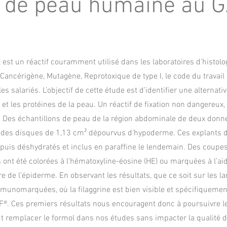
s de peau humaine au G
 est un réactif couramment utilisé dans les laboratoires d’histolo
Cancérigène, Mutagène, Reprotoxique de type I, le code du travail 
les salariés. L’objectif de cette étude est d’identifier une alterna
 et les protéines de la peau. Un réactif de fixation non dangereux,
Des échantillons de peau de la région abdominale de deux donneur
r des disques de 1,13 cm² dépourvus d’hypoderme. Ces explants d
puis déshydratés et inclus en paraffine le lendemain. Des coupes 
 ont été colorées à l’hématoxyline-éosine (HE) ou marquées à l’aid
e de l’épiderme. En observant les résultats, que ce soit sur les l
unomarquées, où la filaggrine est bien visible et spécifiquement
®. Ces premiers résultats nous encouragent donc à poursuivre les 
t remplacer le formol dans nos études sans impacter la qualit