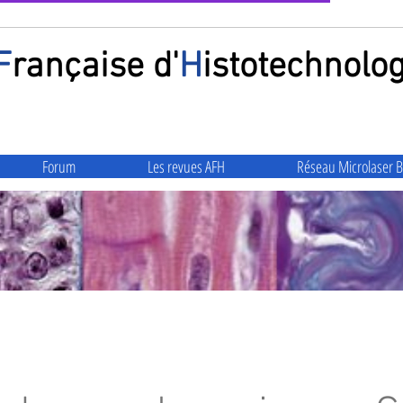
F
rançaise
d'
H
istotechnolog
Forum
Les revues AFH
Réseau Microlaser B