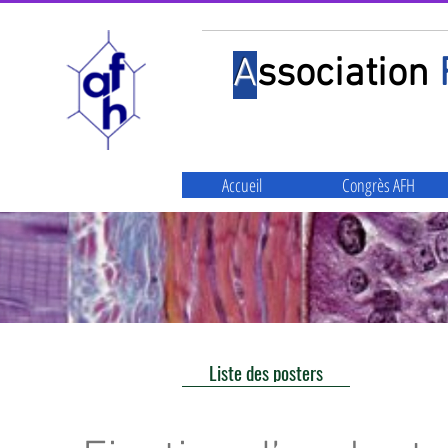
A
ssociation
Accueil
Congrès AFH
Liste des posters