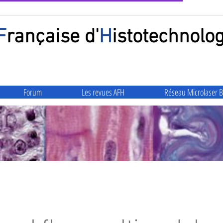
F
rançaise
d'
H
istotechnolog
Forum
Les revues AFH
Réseau Microlaser B