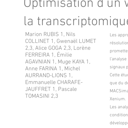
Optimisation d’un 
la transcriptomique
Marion RUBIS 1, Nils
Les appro
COLLINET 1, Gwenaël LUMET
résolutio
2,3, Alice GOGA 2,3, Lorène
promette
FERREIRA 1, Émilie
l’analyse
AGAVNIAN 1, Muge KAYA 1,
signaux 
Anne FARINA 1, Michel
AURRAND-LIONS 1,
Cette étu
Emmanuelle CHARAFE-
que du dé
JAUFFRET 1, Pascale
MACSima s
TOMASINI 2,3
Xenium.
Les analy
condition
développ