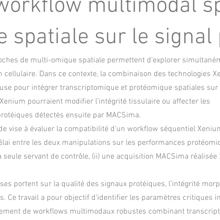
workflow multimodal sp
 spatiale sur le signal
ches de multi-omique spatiale permettent d’explorer simultanéme
n cellulaire. Dans ce contexte, la combinaison des technologies 
use pour intégrer transcriptomique et protéomique spatiales sur
 Xenium pourraient modifier l’intégrité tissulaire ou affecter les
protéiques détectés ensuite par MACSima.
de vise à évaluer la compatibilité d’un workflow séquentiel Xeni
lai entre les deux manipulations sur les performances protéomiqu
eule servant de contrôle, (ii) une acquisition MACSima réalisée 
ses portent sur la qualité des signaux protéiques, l’intégrité mo
s. Ce travail a pour objectif d’identifier les paramètres critiques
ement de workflows multimodaux robustes combinant transcripto