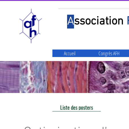
A
ssociation
Accueil
Congrès AFH
Liste des posters