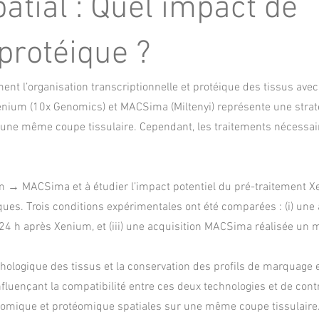
atial : Quel impact de
 protéique ?
nt l’organisation transcriptionnelle et protéique des tissus ave
Xenium (10x Genomics) et MACSima (Miltenyi) représente une strat
 une même coupe tissulaire. Cependant, les traitements nécessai
um → MACSima et à étudier l’impact potentiel du pré-traitement X
es. Trois conditions expérimentales ont été comparées : (i) une 
24 h après Xenium, et (iii) une acquisition MACSima réalisée un 
rphologique des tissus et la conservation des profils de marquage 
 influençant la compatibilité entre ces deux technologies et de cont
mique et protéomique spatiales sur une même coupe tissulaire