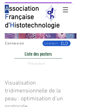
A
ssociation
F
rançaise
d'
H
istotechnologie
Connexion
CONTACT
Liste des posters
Précédent
Visualisation
tridimensionnelle de la
peau : optimisation d’un
protocole