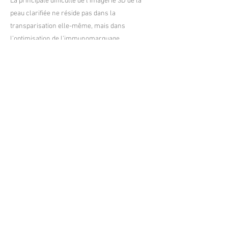
La principale difficulté de l’imagerie 3D de la
peau clarifiée ne réside pas dans la
transparisation elle-même, mais dans
l’optimisation de l’immunomarquage,
comprenant le choix des anticorps primaires,
la dépigmentation et la stabilité des
fluorophores. Nos résultats démontrent qu’une
optimisation adaptée permet d’obtenir une
imagerie 3D cutanée par microscopie light-
sheet.
Précédent