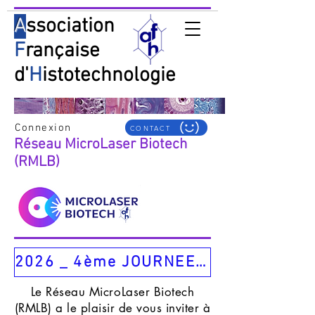
A
ssociation
F
rançaise
d'
H
istotechnologie
Connexion
CONTACT
Réseau MicroLaser Biotech
(RMLB)
2026 _ 4ème JOURNEE de rencontres Du Réseau MicroLaser Biotech (RMLB)
Le Réseau MicroLaser Biotech
(RMLB) a le plaisir de vous inviter à