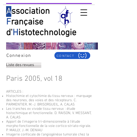
A
ssociation
F
rançaise
d'
H
istotechnologie
Connexion
CONTACT
Liste des revues
Paris 2005, vol 18
ARTICLES :
Histochimie et cytochimie du tissu nerveux : marquage
des neurones, des voies et des récepteurs. C.
PARMENTIER, M.-J. BRISORGUEIL, A. CALAS
Les tranches ex vivode tissu nerveux : étude
histochimique et fonctionnelle. D. RAISON, V. MESSANT,
A. CALAS
Apport de l’imagerie tri-dimensionnelle à l’étude
morpho-fonctionnelle de la voie cortico-striato-nigrale.
P. MAILLY, J.-M. DENIAU
Imagerie confocale de l’angiogénèse tumorale chez la