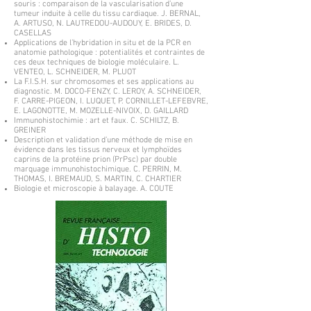
souris : comparaison de la vascularisation d’une
tumeur induite à celle du tissu cardiaque. J. BERNAL,
A. ARTUSO, N. LAUTREDOU-AUDOUY, E. BRIDES, D.
CASELLAS
Applications de l’hybridation in situ et de la PCR en
anatomie pathologique : potentialités et contraintes de
ces deux techniques de biologie moléculaire. L.
VENTEO, L. SCHNEIDER, M. PLUOT
La F.I.S.H. sur chromosomes et ses applications au
diagnostic. M. DOCO-FENZY, C. LEROY, A. SCHNEIDER,
F. CARRE-PIGEON, I. LUQUET, P. CORNILLET-LEFEBVRE,
E. LAGONOTTE, M. MOZELLE-NIVOIX, D. GAILLARD
Immunohistochimie : art et faux. C. SCHILTZ, B.
GREINER
Description et validation d’une méthode de mise en
évidence dans les tissus nerveux et lymphoïdes
caprins de la protéine prion (PrPsc) par double
marquage immunohistochimique. C. PERRIN, M.
THOMAS, I. BREMAUD, S. MARTIN, C. CHARTIER
Biologie et microscopie à balayage. A. COUTE