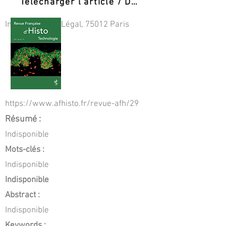
Télécharger l'article / Download PDF
Institut Médico-Légal, 75012 Paris
https://www.afhisto.fr/revue-afh/29
Résumé :
Indisponible
Mots-clés :
Indisponible
Indisponible
Abstract :
Indisponible
Keywords :