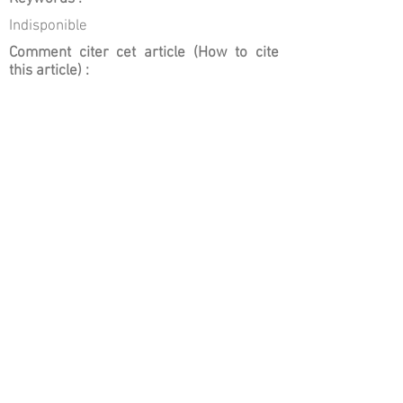
Indisponible
Comment citer cet article (How to cite
this article) :
Bertrand, LUDES; Isabelle, PLU 2017,
L’Institut Médico-Légal de Paris , Revue
française d'histotechnologie, vol: 29, n° 1,
p: 15-21
Journal Article
English title :
Copyright © Association française
d'histotechnologie
https://www.afhisto.fr/
Tous les articles sont
disponibles en
libre ac
cès
/ All the articles
are
available in open access