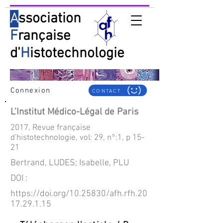
A
ssociation
F
rançaise
d'
H
istotechnologie
Connexion
CONTACT
L’Institut Médico-Légal de Paris
2017, Revue française
d'histotechnologie, vol: 29, n°:1, p 15-
21
Bertrand, LUDES; Isabelle, PLU
DOI :
https://doi.org/10.25830/afh.rfh.20
17.29.1.15