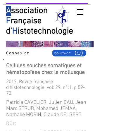
A
ssociation
F
rançaise
d'
H
istotechnologie
Connexion
CONTACT
Cellules souches somatiques et
hématopoïèse chez le mollusque
2017, Revue française
d'histotechnologie, vol: 29, n°:1, p 59-
73
Patricia CAVELIER, Julien CAU, Jean
Marc STRUB, Mohamed JEMAA,
Nathalie MORIN, Claude DELSERT
DOI :