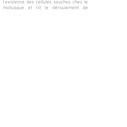
l’existence des cellules souches chez le
mollusque et (ii) le déroulement de
l’hématopoïèse dans la branchie des
bivalves.
Mots-clés :
Indisponible
Indisponible
Abstract :
Indisponible
Keywords :
Indisponible
Comment citer cet article (How to cite
this article) :
Patricia CAVELIER, Julien CAU, Jean Marc
STRUB, Mohamed JEMAA, Nathalie
MORIN, Claude DELSERT 2017, Cellules
souches somatiques et hématopoïèse
chez le mollusque, Revue française