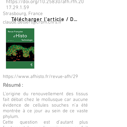
https://doi.org/10.25830/afh.rfh.20
17.29.1.59
Strasbourg, France
Télécharger l'article / Download PDF
claude.delsert@crbm.cnrs.fr
https://www.afhisto.fr/revue-afh/29
Résumé :
L’origine du renouvellement des tissus
fait débat chez le mollusque car aucune
évidence de cellules souches n’a été
montrée à ce jour au sein de ce vaste
phylum.
Cette question est d’autant plus