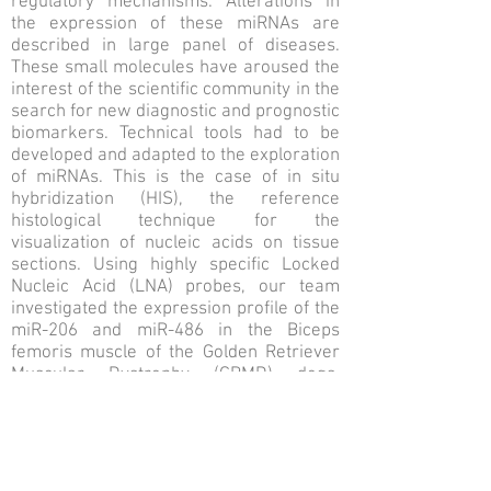
regulatory mechanisms. Alterations in
the expression of these miRNAs are
described in large panel of diseases.
These small molecules have aroused the
interest of the scientific community in the
search for new diagnostic and prognostic
biomarkers. Technical tools had to be
developed and adapted to the exploration
of miRNAs. This is the case of in situ
hybridization (HIS), the reference
histological technique for the
visualization of nucleic acids on tissue
sections. Using highly specific Locked
Nucleic Acid (LNA) probes, our team
investigated the expression profile of the
miR-206 and miR-486 in the Biceps
femoris muscle of the Golden Retriever
Muscular Dystrophy (GRMD) dogs,
representing the clinically relevant
animal model of Duchenne Muscular
Dystrophy (DMD). While the quantitative
analysis by RT-qPCR reveals no
significant difference in the expression of