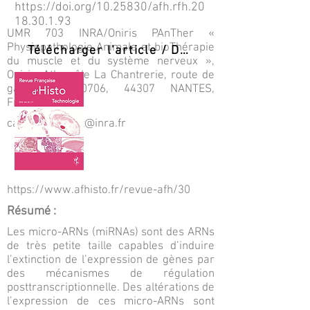
https://doi.org/10.25830/afh.rfh.20
18.30.1.93
UMR 703 INRA/Oniris PAnTher «
Physiopathologie Animale et bioThérapie
Télécharger l'article / Download PDF
du muscle et du système nerveux »,
Oniris, Atlanpôle La Chantrerie, route de
gachet, CS.40706, 44307 NANTES,
France.
candice.babarit@inra.fr
https://www.afhisto.fr/revue-afh/30
Résumé :
Les micro-ARNs (miRNAs) sont des ARNs
de très petite taille capables d’induire
l’extinction de l’expression de gènes par
des mécanismes de régulation
posttranscriptionnelle. Des altérations de
l’expression de ces micro-ARNs sont