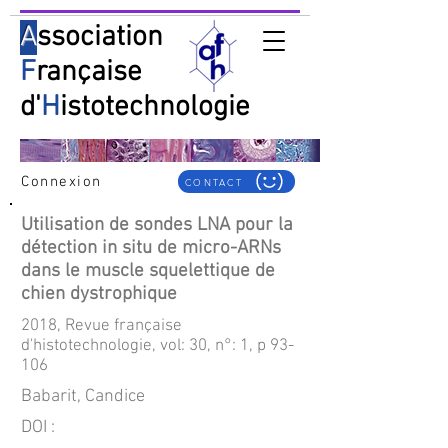
A
ssociation
F
rançaise
d'
H
istotechnologie
Connexion
CONTACT
Utilisation de sondes LNA pour la
détection in situ de micro-ARNs
dans le muscle squelettique de
chien dystrophique
2018, Revue française
d'histotechnologie, vol: 30, n°: 1, p 93-
106
Babarit, Candice
DOI :