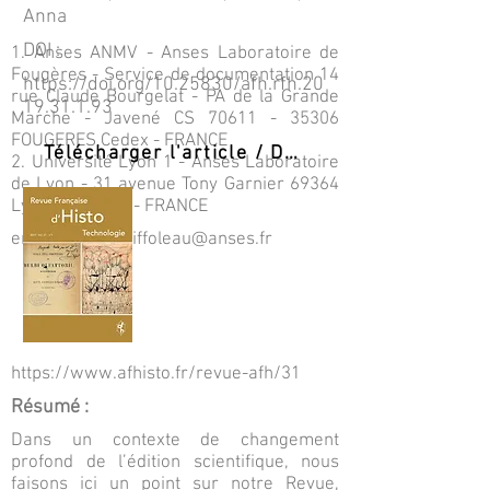
Anna
DOI :
1. Anses ANMV - Anses Laboratoire de
Fougères - Service de documentation 14
https://doi.org/10.25830/afh.rfh.20
rue Claude Bourgelat - PA de la Grande
19.31.1.93
Marche - Javené CS
70611 - 35306
FOUGERES Cedex - FRANCE
Télécharger l'article / Download PDF
2. Université Lyon 1 - Anses Laboratoire
de Lyon - 31 avenue Tony Garnier 69364
LyON Cedex 07 - FRANCE
emmanuelle.chiffoleau@anses.fr
https://www.afhisto.fr/revue-afh/31
Résumé :
Dans un contexte de changement
profond de l’édition scientifique, nous
faisons ici un point sur notre Revue,