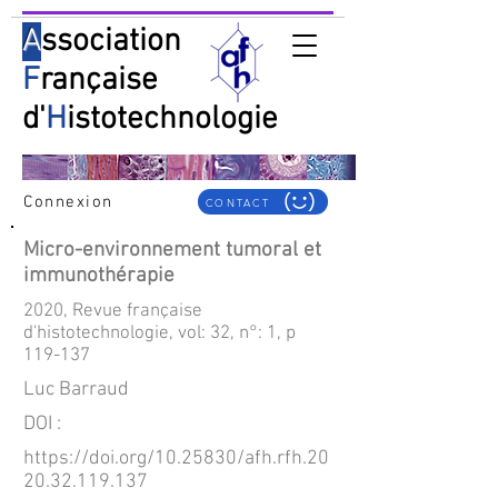
A
ssociation
F
rançaise
d'
H
istotechnologie
Connexion
CONTACT
Micro-environnement tumoral et
immunothérapie
2020, Revue française
d'histotechnologie, vol: 32, n°: 1, p
119-137
Luc Barraud
DOI :
https://doi.org/10.25830/afh.rfh.20
20.32.119.137