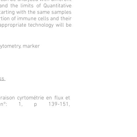
d the limits of Quantitative
tarting with the same samples
rtion of immune cells and their
appropriate technology will be
ytometry, marker
ss
aison cyrtométrie en flux et
2, n°: 1, p 139-151,