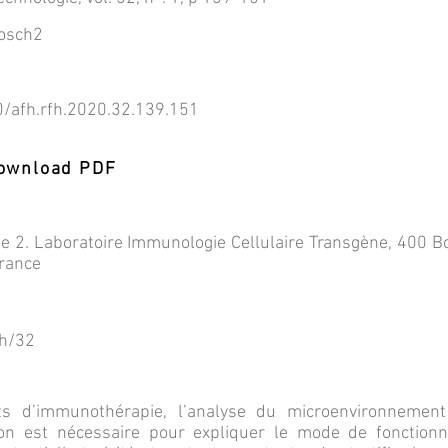
Tosch2
0/afh.rfh.2020.32.139.151
 Download PDF
rie 2. Laboratoire Immunologie Cellulaire Transgène, 400 
France
fh/32
ts d’immunothérapie, l’analyse du microenvironnemen
ation est nécessaire pour expliquer le mode de fonctio