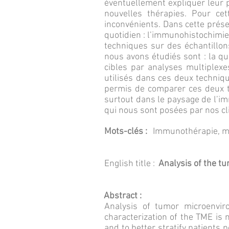
éventuellement expliquer leur po
nouvelles thérapies. Pour ce
inconvénients. Dans cette prése
quotidien : l’immunohistochimie
techniques sur des échantillo
nous avons étudiés sont : la qu
cibles par analyses multiplex
utilisés dans ces deux techniq
permis de comparer ces deux t
surtout dans le paysage de l’i
qui nous sont posées par nos cl
Mots-clés :
Immunothérapie, mi
English title :
Analysis of the 
Abstract :
Analysis of tumor microenvir
characterization of the TME is n
and to better stratify patients