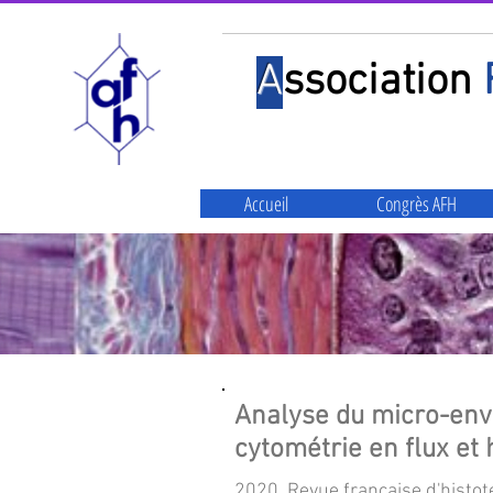
A
ssociation
Accueil
Congrès AFH
Analyse du micro-en
cytométrie en flux et 
2020, Revue française d'histote