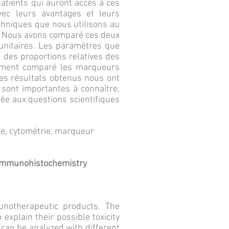
 patients qui auront accès à ces
vec leurs avantages et leurs
echniques que nous utilisons au
ux. Nous avons comparé ces deux
unitaires. Les paramètres que
 des proportions relatives des
alement comparé les marqueurs
Les résultats obtenus nous ont
sont importantes à connaître,
ée aux questions scientifiques
e, cytométrie, marqueur
 immunohistochemistry
unotherapeutic products. The
explain their possible toxicity
 can be analyzed with different