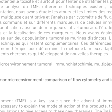
tentielle toxicité et surtout pour tenter de stratifier les
tte analyse du TME, différentes techniques existent, a
ntation, nous avons étudié les atouts et les limites des t
 multiplexe quantitative et l’analyse par cytométrie de fl
ns communs et sur différents marqueurs de cellules imm
antification absolue de marqueurs intra-tumoraux, l’étude
es et la localisation de ces marqueurs. Nous avons ég
ues sur deux populations tumorales murines distinctes. 
echniques qui restent complémentaires. Ces différences 
mmunothérapie, pour déterminer la méthode la mieux adapt
ients chercheurs qui développent de nouvelles thérapies.
croenvironnement tumoral, immunohistochimie, multiplex
tumor microenvironment: comparison of flow cytometry and
onment (TME) is a key issue since the advent of imm
ecessary to explain the mode of action of the products, to 
 populations to give access to these new therapies. The TME