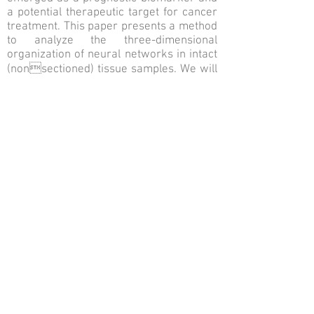
a potential therapeutic target for cancer
treatment. This paper presents a method
to analyze the three-dimensional
organization of neural networks in intact
(nonsectioned) tissue samples. We will
illustrate how this approach, applied to a
mouse model of pancreatic
adenocarcinoma, permits the
visualization of the different neural
structures present in the tumor
microenvironment (from large nerve
bundles to individual axonal terminals)
and provides information about the
mechanisms underlying tumor
innervation
Keywords :
Light sheet fluorescence microscopy,
tissue clarification, nervous system,
pancreatic ductal adenocarcinoma,
axonogenesis, neural invasion