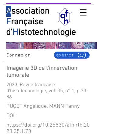
A
ssociation
F
rançaise
d'
H
istotechnologie
Connexion
CONTACT
Imagerie 3D de l’innervation
tumorale
2023, Revue française
d'histotechnologie, vol: 35, n°:1, p 73-
86
PUGET Angélique, MANN Fanny
DOI :
https://doi.org/10.25830/afh.rfh.20
23.35.1.73