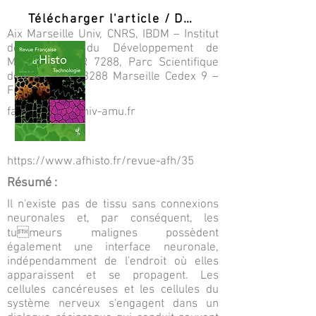
Télécharger l'article / Download PDF
Aix Marseille Univ, CNRS, IBDM – Institut
de Biologie du Développement de
Marseille, UMR 7288, Parc Scientifique
de Luminy - 13288 Marseille Cedex 9 –
France
fanny.mann@univ-amu.fr
https://www.afhisto.fr/revue-afh/35
Résumé :
Il n'existe pas de tissu sans connexions
neuronales et, par conséquent, les
tumeurs malignes possèdent
également une interface neuronale,
indépendamment de l'endroit où elles
apparaissent et se propagent. Les
cellules cancéreuses et les cellules du
système nerveux s'engagent dans un