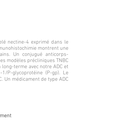
elé nectine-4 exprimé dans le
immunohistochimie montrent une
ins. Un conjugué anticorps-
 des modèles précliniques TNBC
à long-terme avec notre ADC et
-1/P-glycoprotéine (P-gp). Le
ADC. Un médicament de type ADC
tment