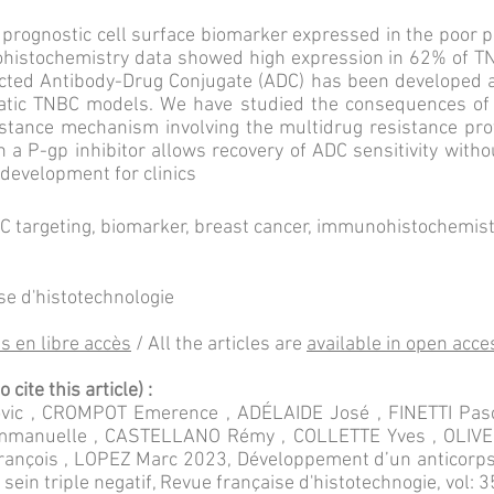
 prognostic cell surface biomarker expressed in the poor p
histochemistry data showed high expression in 62% of T
rected Antibody-Drug Conjugate (ADC) has been developed
tatic TNBC models. We have studied the consequences of
sistance mechanism involving the multidrug resistance pr
 a P-gp inhibitor allows recovery of ADC sensitivity withou
 development for clinics
targeting, biomarker, breast cancer, immunohistochemistr
se d'histotechnologie
s en libre ac
cès
/ All the articles are
available in open acce
cite this article) :
vic , CROMPOT Emerence , ADÉLAIDE José , FINETTI Pasc
anuelle , CASTELLANO Rémy , COLLETTE Yves , OLIVE D
ançois , LOPEZ Marc 2023, Développement d’un anticorps 
sein triple negatif, Revue française d'histotechnogie, vol: 3