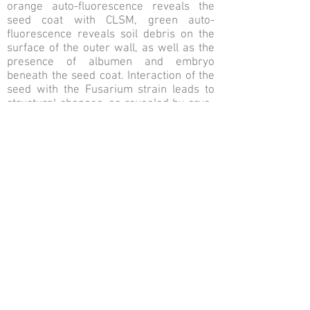
orange auto-fluorescence reveals the
seed coat with CLSM, green auto-
fluorescence reveals soil debris on the
surface of the outer wall, as well as the
presence of albumen and embryo
beneath the seed coat. Interaction of the
seed with the Fusarium strain leads to
structural changes, as revealed by cryo-
SEM observations. These include more
pronounced cross-linking, increased
punctuation and collapse of the seed
tissue. These observations also reveal
mycelial filaments running through the
integument, reflecting the development
of the fungal strain. In MET, the
pathogenicity of the fungal strain can be
observed in the crushing and less clear
contours of the tissues of the young P.
ramosa tuber. A large number of fungal
spores are found in the seed coat and in
the peripheral cells of the seed albumen,
while fungal material fills the xylem of P.