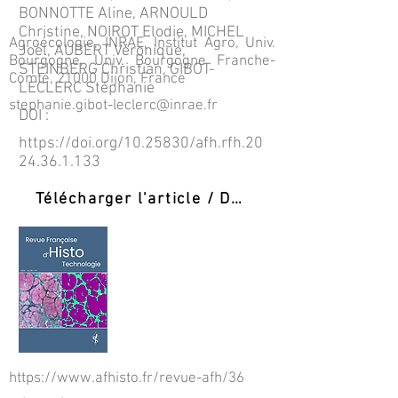
BONNOTTE Aline, ARNOULD
Christine, NOIROT Elodie, MICHEL
Agroécologie, INRAE, Institut Agro, Univ.
Joël, AUBERT Véronique,
Bourgogne, Univ. Bourgogne Franche-
STEINBERG Christian, GIBOT-
Comté, 21000 Dijon, France
LECLERC Stéphanie
stephanie.gibot-leclerc@inrae.fr
DOI :
https://doi.org/10.25830/afh.rfh.20
24.36.1.133
Télécharger l'article / Download PDF
https://www.afhisto.fr/revue-afh/36