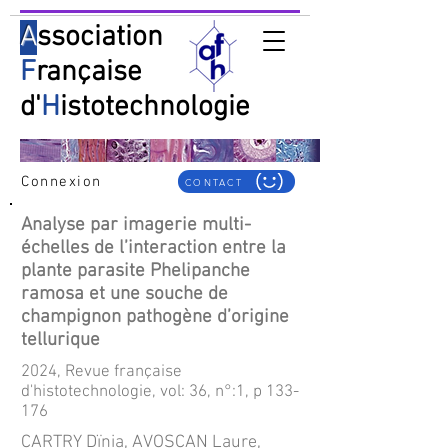
A
ssociation
F
rançaise
d'
H
istotechnologie
Connexion
CONTACT
Analyse par imagerie multi-
échelles de l’interaction entre la
plante parasite Phelipanche
ramosa et une souche de
champignon pathogène d’origine
tellurique
2024, Revue française
d'histotechnologie, vol: 36, n°:1, p 133-
176
CARTRY Dïnia, AVOSCAN Laure,