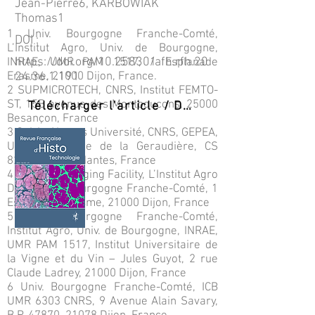
Jean-Pierre6, KARBOWIAK
Thomas1
1 Univ. Bourgogne Franche-Comté,
DOI :
L’Institut Agro, Univ. de Bourgogne,
https://doi.org/10.25830/afh.rfh.20
INRAE, UMR PAM 1517, 1 Esplanade
Erasme, 21000 Dijon, France.
24.36.1.191
2 SUPMICROTECH, CNRS, Institut FEMTO-
ST, 15B avenue des Montboucons, 25000
Télécharger l'article / Download PDF
Besançon, France
3 Oniris, Nantes Université, CNRS, GEPEA,
UMR 6144, rue de la Geraudière, CS
82225, 44000 Nantes, France
4 Dimacell Imaging Facility, L’Institut Agro
Dijon, Univ. Bourgogne Franche-Comté, 1
Esplanade Erasme, 21000 Dijon, France
5 Univ. Bourgogne Franche-Comté,
Institut Agro, Univ. de Bourgogne, INRAE,
UMR PAM 1517, Institut Universitaire de
la Vigne et du Vin – Jules Guyot, 2 rue
Claude Ladrey, 21000 Dijon, France
6 Univ. Bourgogne Franche-Comté, ICB
UMR 6303 CNRS, 9 Avenue Alain Savary,