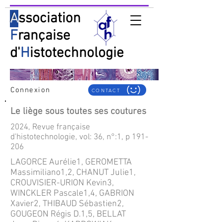
A
ssociation
F
rançaise
d'
H
istotechnologie
Connexion
CONTACT
Le liège sous toutes ses coutures
2024, Revue française
d'histotechnologie, vol: 36, n°:1, p 191-
206
LAGORCE Aurélie1, GEROMETTA
Massimiliano1,2, CHANUT Julie1,
CROUVISIER-URION Kevin3,
WINCKLER Pascale1,4, GABRION
Xavier2, THIBAUD Sébastien2,
GOUGEON Régis D.1,5, BELLAT