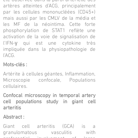
été observée dans la paroi artérielle des
artères atteintes d’ACG, principalement
par les cellules mononucléées (CD45+)
mais aussi par les CMLV de la média et
les MF de la néointima. Cette forte
phosphorylation de STAT1 reflète une
activation de la voie de signalisation de
l’IFN-γ qui est une cytokine très
impliquée dans la physiopathologie de
l’ACG.
Mots-clés :
Artérite à cellules géantes, Inflammation,
Microscopie confocale, Populations
cellulaires.
Confocal microscopy in temporal artery
cell populations study in giant cell
arteritis
Abstract :
Giant cell arteritis (GCA) is a
granulomatous vasculitis with