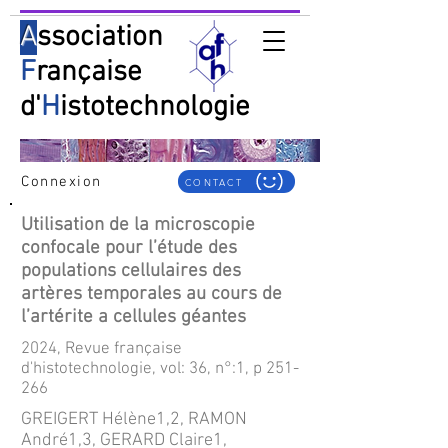
A
ssociation
F
rançaise
d'
H
istotechnologie
Connexion
CONTACT
Utilisation de la microscopie
confocale pour l’étude des
populations cellulaires des
artères temporales au cours de
l’artérite a cellules géantes
2024, Revue française
d'histotechnologie, vol: 36, n°:1, p 251-
266
GREIGERT Hélène1,2, RAMON
André1,3, GERARD Claire1,