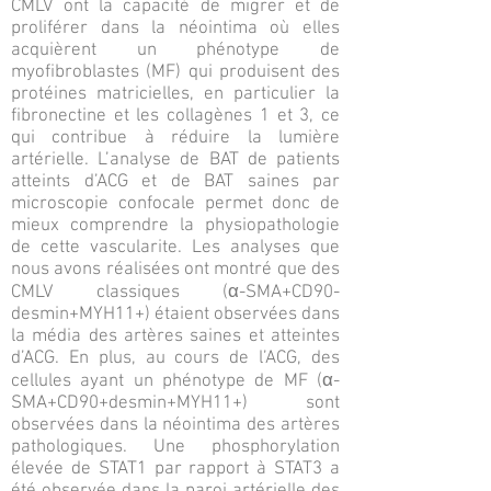
CMLV ont la capacité de migrer et de
proliférer dans la néointima où elles
acquièrent un phénotype de
myofibroblastes (MF) qui produisent des
protéines matricielles, en particulier la
fibronectine et les collagènes 1 et 3, ce
qui contribue à réduire la lumière
artérielle. L’analyse de BAT de patients
atteints d’ACG et de BAT saines par
microscopie confocale permet donc de
mieux comprendre la physiopathologie
de cette vascularite. Les analyses que
nous avons réalisées ont montré que des
CMLV classiques (α-SMA+CD90-
desmin+MYH11+) étaient observées dans
la média des artères saines et atteintes
d’ACG. En plus, au cours de l’ACG, des
cellules ayant un phénotype de MF (α-
SMA+CD90+desmin+MYH11+) sont
observées dans la néointima des artères
pathologiques. Une phosphorylation
élevée de STAT1 par rapport à STAT3 a