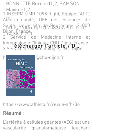
BONNOTTE Bernard1,2, SAMSON
Maxime1,2
1 INSERM UMR 1098 Right, Equipe TAI-IT,
DOI :
Auto-immunité, UFR des Sciences de
Santé, Université de Bourgogne, 21000
https://doi.org/10.25830/afh.rfh.20
Dijon, France
24.36.1.251
2 Service de Médecine Interne et
Immunologie Clinique, CHU Dijon, France
Télécharger l'article / Download PDF
3 Service de Rhumatologie, CHU Dijon
helene.greigert@chu-dijon.fr
https://www.afhisto.fr/revue-afh/36
Résumé :
L’artérite à cellules géantes (ACG) est une
vascularite granulomateuse touchant