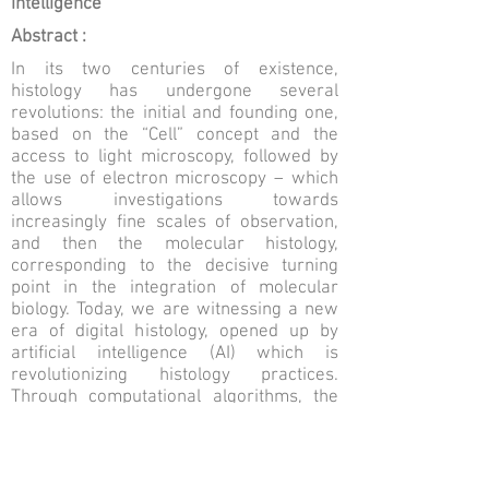
intelligence
Abstract :
In its two centuries of existence,
histology has undergone several
revolutions: the initial and founding one,
based on the “Cell” concept and the
access to light microscopy, followed by
the use of electron microscopy – which
allows investigations towards
increasingly fine scales of observation,
and then the molecular histology,
corresponding to the decisive turning
point in the integration of molecular
biology. Today, we are witnessing a new
era of digital histology, opened up by
artificial intelligence (AI) which is
revolutionizing histology practices.
Through computational algorithms, the
development of AI has been accelerated
by the accumulation and collection of
«big data». This editorial is devoted to AI
applied to histology, which has already