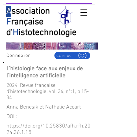
A
ssociation
F
rançaise
d'
H
istotechnologie
Connexion
CONTACT
L’histologie face aux enjeux de
l’intelligence artificielle
2024, Revue française
d'histotechnologie, vol: 36, n°:1, p 15-
34
Anna Bencsik et Nathalie Accart
DOI :
https://doi.org/10.25830/afh.rfh.20
24.36.1.15