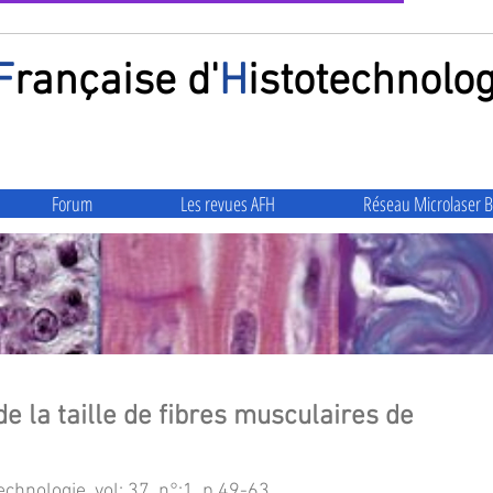
F
rançaise
d'
H
istotechnolog
Forum
Les revues AFH
Réseau Microlaser B
e la taille de fibres musculaires de
chnologie, vol: 37, n°:1, p 49-63