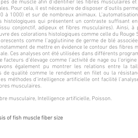
upes de muscle afin d’identifier les fibres musculaires e
es. Pour cela, il est nécessaire de disposer d’outils perme
0 à 1000) et sur de nombreux animaux. L’automatisatio
s histologiques qui présentent un contraste suffisant e
su conjonctif, adipeux et fibres musculaires). Ainsi, à p
vre des colorations histologiques comme celle du Rouge Si
orescents comme l’agglutinine de germe de blé associée
notamment de mettre en évidence le contour des fibres 
ale. Ces analyses ont été utilisées dans différents progr
e facteurs d’élevage comme l’activité de nage ou l’origin
avons également pu montrer les relations entre la tai
 de qualité comme le rendement en filet ou la résistan
des méthodes d’intelligence artificielle ont facilité l’ana
ibres musculaires.
re musculaire, Intelligence artificielle, Poisson.
sis of fish muscle fiber size