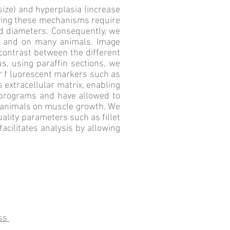
size) and hyperplasia (increase
ifying these mechanisms require
nd diameters. Consequently, we
0) and on many animals. Image
contrast between the different
s, using paraffin sections, we
r f luorescent markers such as
extracellular matrix, enabling
 programs and have allowed to
he animals on muscle growth. We
ality parameters such as fillet
facilitates analysis by allowing
ss