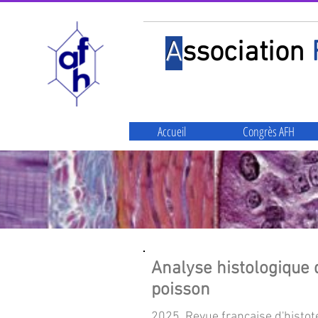
A
ssociation
Accueil
Congrès AFH
Analyse histologique d
poisson
2025, Revue française d'histote