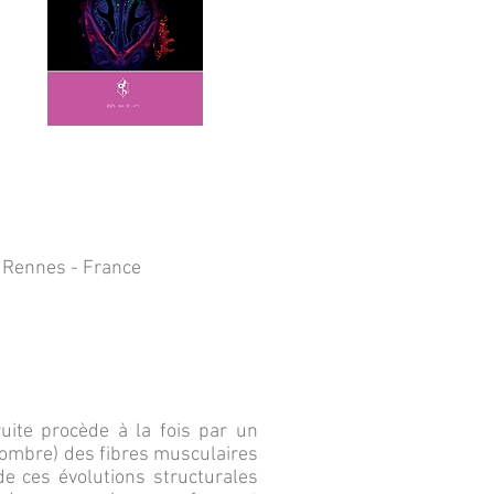
 Rennes - France
uite procède à la fois par un
nombre) des fibres musculaires
de ces évolutions structurales