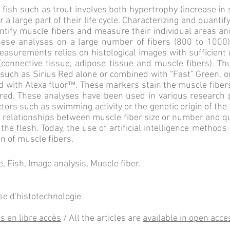
 fish such as trout involves both hypertrophy (increase in 
 a large part of their life cycle. Characterizing and quant
entify muscle fibers and measure their individual areas a
hese analyses on a large number of fibers (800 to 100
asurements relies on histological images with sufficient 
connective tissue, adipose tissue and muscle fibers). Thu
such as Sirius Red alone or combined with “Fast” Green, o
with Alexa fluor™. These markers stain the muscle fibers 
ured. These analyses have been used in various research
ctors such as swimming activity or the genetic origin of t
 relationships between muscle fiber size or number and qu
the flesh. Today, the use of artificial intelligence methods 
n of muscle fibers.
ce, Fish, Image analysis, Muscle fiber.
se d'histotechnologie
s en libre ac
cès
/ All the articles are
available in open acce