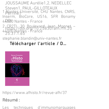
JOUSSAUME Aurélie1,2, NEDELLEC
Steven1, PAUL-GILLOTEAUX
1 Nantes Université, CHU Nantes, CNRS,
Perrine1
Inserm, BioCore, US16, SFR Bonamy
DOI :
44000 Nantes - France
2 CR2TI, 30 Boulevard Jean Monnet –
https://doi.org/10.25830/afh.rfh.20
44000 Nantes - France
25.37.1.65
stephanie.blandin@univ-nantes.fr
Télécharger l'article / Download PDF
https://www.afhisto.fr/revue-afh/37
Résumé :
Les techniques d’immunomarquages