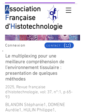
A
ssociation
F
rançaise
d'
H
istotechnologie
Connexion
CONTACT
Le multiplexing pour une
meilleure compréhension de
l’environnement tissulaire :
presentation de quelques
méthodes
2025, Revue française
d'histotechnologie, vol: 37, n°:1, p 65-
93
BLANDIN Stéphanie1, DOMENE
Aurélie1, HULIN Philippe1,