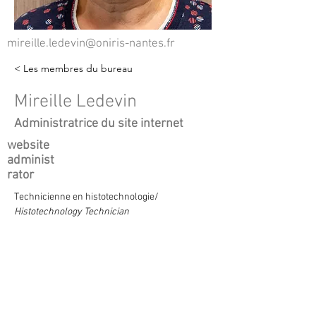
mireille.ledevin@oniris-nantes.fr
< Les membres du bureau
Mireille Ledevin
Administratrice du site internet
website
administ
rator
Technicienne en histotechnologie/ 
Histotechnology Technician
Histologie multi-espèces (abeilles, concombre 
de mer, poisson..) - Immuno-marquage en 
lumière blanche et en fluorescence - 
Multiplexing
Multi-species histology (bees, sea cucumber, 