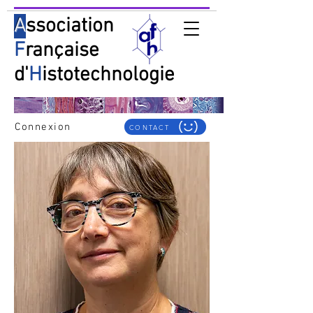
A
ssociation
F
rançaise
d'
H
istotechnologie
Connexion
CONTACT