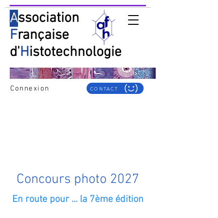
A
ssociation
F
rançaise
d'
H
istotechnologie
Connexion
CONTACT
Programme scientifique
Concours photo
Concours photo 2027
En route pour ... la 7ème édition