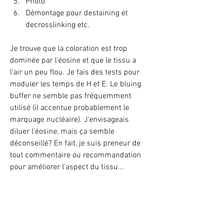
Photo
Démontage pour destaining et 
decrosslinking etc.
Je trouve que la coloration est trop 
dominée par l'éosine et que le tissu a 
l'air un peu flou. Je fais des tests pour 
moduler les temps de H et E. Le bluing 
buffer ne semble pas fréquemment 
utilisé (il accentue probablement le 
marquage nucléaire). J'envisageais 
diluer l'éosine, mais ça semble 
déconseillé? En fait, je suis preneur de 
tout commentaire ou recommandation 
pour améliorer l'aspect du tissu...
Enfin, considérant que les réactifs 
doivent être exempts de RNase, je me 
demande si certains fournisseurs sont 