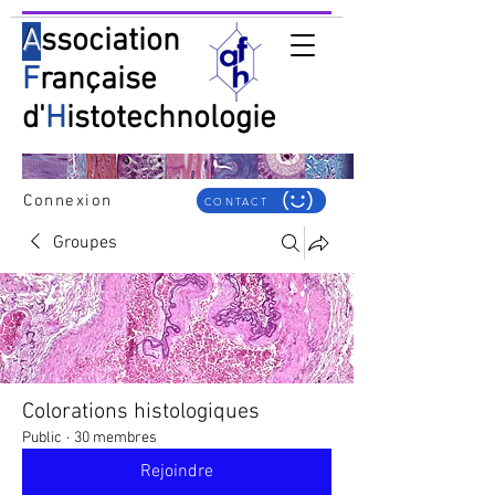
A
ssociation
F
rançaise
d'
H
istotechnologie
Connexion
CONTACT
Groupes
Colorations histologiques
Public
·
30 membres
Rejoindre