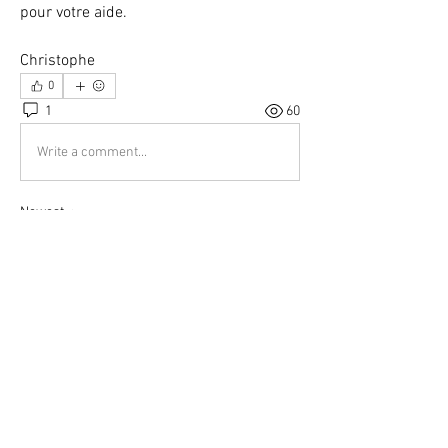
pour votre aide.
Christophe
0
1
60
Write a comment...
Newest
Unknown member
Sep 12, 2024
Bonjour Christophe, je ne peux pas te répondre 
malheureusement mais je suis aussi 
intéressée.
Merci à ceux qui pourront nous aider !!
Like