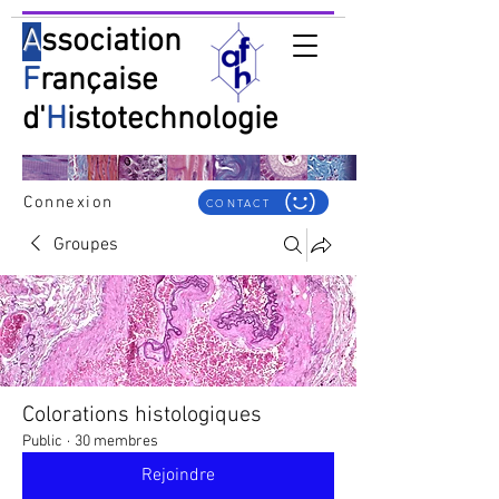
A
ssociation
F
rançaise
d'
H
istotechnologie
Connexion
CONTACT
Groupes
Colorations histologiques
Public
·
30 membres
Rejoindre