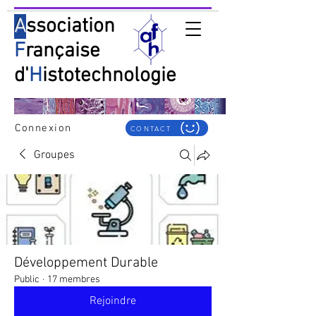
A
ssociation
F
rançaise
d'
H
istotechnologie
Connexion
CONTACT
Groupes
Développement Durable
Public
·
17 membres
Rejoindre