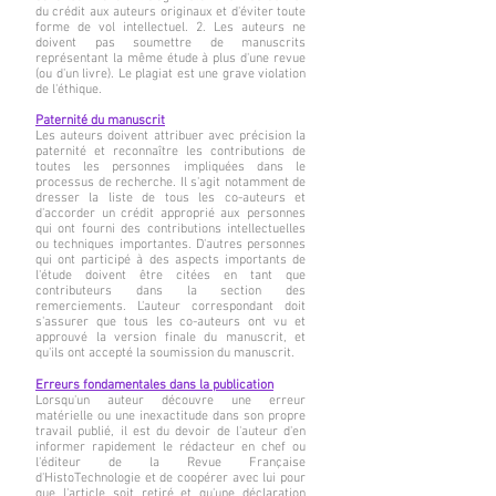
du crédit aux auteurs originaux et d'éviter toute
forme de vol intellectuel. 2. Les auteurs ne
doivent pas soumettre de manuscrits
représentant la même étude à plus d'une revue
(ou d'un livre). Le plagiat est une grave violation
de l'éthique.
Paternité du manuscrit
Les auteurs doivent attribuer avec précision la
paternité et reconnaître les contributions de
toutes les personnes impliquées dans le
processus de recherche. Il s'agit notamment de
dresser la liste de tous les co-auteurs et
d'accorder un crédit approprié aux personnes
qui ont fourni des contributions intellectuelles
ou techniques importantes. D'autres personnes
qui ont participé à des aspects importants de
l'étude doivent être citées en tant que
contributeurs dans la section des
remerciements. L'auteur correspondant doit
s'assurer que tous les co-auteurs ont vu et
approuvé la version finale du manuscrit, et
qu'ils ont accepté la soumission du manuscrit.
Erreurs fondamentales dans la publication
Lorsqu'un auteur découvre une erreur
matérielle ou une inexactitude dans son propre
travail publié, il est du devoir de l'auteur d'en
informer rapidement le rédacteur en chef ou
l'éditeur de la Revue Française
d'HistoTechnologie et de coopérer avec lui pour
que l'article soit retiré et qu'une déclaration