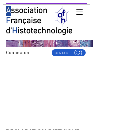
A
ssociation
F
rançaise
d'
H
istotechnologie
Connexion
CONTACT
Guide pour les auteurs
Déclaration éthique de publication
Guide for authors
Publication ethics statement