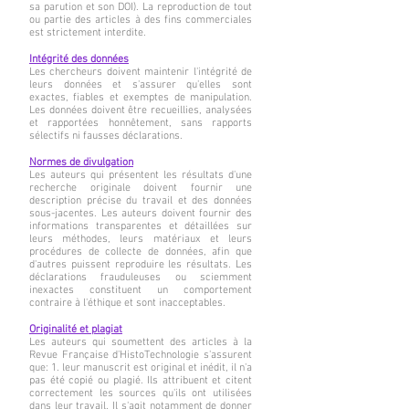
sa parution et son DOI). La reproduction de tout
ou partie des articles à des fins commerciales
est strictement interdite.
Intégrité des données
Les chercheurs doivent maintenir l'intégrité de
leurs données et s'assurer qu'elles sont
exactes, fiables et exemptes de manipulation.
Les données doivent être recueillies, analysées
et rapportées honnêtement, sans rapports
sélectifs ni fausses déclarations.
Normes de divulgation
Les auteurs qui présentent les résultats d'une
recherche originale doivent fournir une
description précise du travail et des données
sous-jacentes. Les auteurs doivent fournir des
informations transparentes et détaillées sur
leurs méthodes, leurs matériaux et leurs
procédures de collecte de données, afin que
d'autres puissent reproduire les résultats. Les
déclarations frauduleuses ou sciemment
inexactes constituent un comportement
contraire à l'éthique et sont inacceptables.
Originalité et plagiat
Les auteurs qui soumettent des articles à la
Revue Française d'HistoTechnologie s'assurent
que: 1. leur manuscrit est original et inédit, il n'a
pas été copié ou plagié. Ils attribuent et citent
correctement les sources qu'ils ont utilisées
dans leur travail. Il s'agit notamment de donner