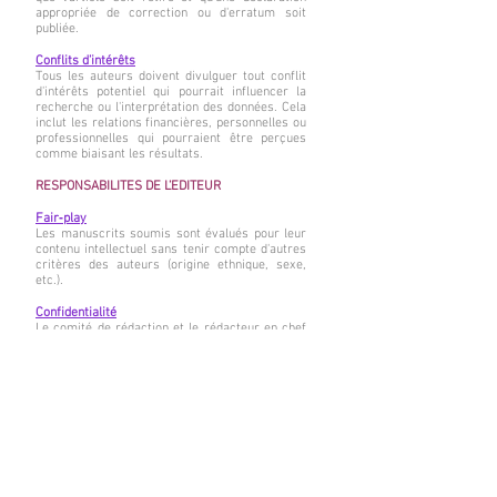
appropriée de correction ou d'erratum soit
publiée.
Conflits d’intérêts
Tous les auteurs doivent divulguer tout conflit
d'intérêts potentiel qui pourrait influencer la
recherche ou l'interprétation des données. Cela
inclut les relations financières, personnelles ou
professionnelles qui pourraient être perçues
comme biaisant les résultats.
RESPONSABILITES DE L’EDITEUR
Fair‑play
Les manuscrits soumis sont évalués pour leur
contenu intellectuel sans tenir compte d'autres
critères des auteurs (origine ethnique, sexe,
etc.).
Confidentialité
Le comité de rédaction et le rédacteur en chef
ne doivent divulguer aucune information sur un
manuscrit soumis à qui que ce soit d'autres que
l'auteur correspondant, les évaluateurs, les
évaluateurs potentiels, les autres conseillers
éditoriaux et l'éditeur, le cas échéant.
Décision sur la publication
Le comité de rédaction et le rédacteur en chef
de la Revue Française d'HistoTechnologie sont
responsables de la décision de publier les