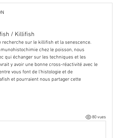
ON
ON
h / Killifish
echerche sur le killifish et la senescence. 
munohistochimie chez le poisson, nous 
c qui échanger sur les techniques et les 
rait y avoir une bonne cross-réactivité avec le 
ntre vous font de l'histologie et de 
fish et pourraient nous partager cette 
80 vues