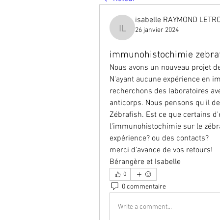
isabelle RAYMOND LETR
26 janvier 2024
isabelle RAYMOND LETR
immunohistochimie zebrafis
Nous avons un nouveau projet de r
N'ayant aucune expérience en im
recherchons des laboratoires ave
anticorps. Nous pensons qu'il dev
Zébrafish. Est ce que certains d'e
l'immunohistochimie sur le zébra
expérience? ou des contacts?
merci d'avance de vos retours!
Bérangère et Isabelle 
0
0 commentaire
Write a comment...