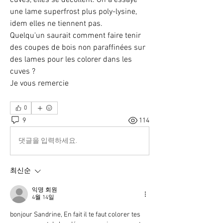
cuves, elles se décollent. On a essayé 
une lame superfrost plus poly-lysine, 
idem elles ne tiennent pas. 
Quelqu'un saurait comment faire tenir 
des coupes de bois non paraffinées sur 
des lames pour les colorer dans les 
cuves ?
Je vous remercie
0
9
114
댓글을 입력하세요.
최신순
익명 회원
4월 14일
bonjour Sandrine, En fait il te faut colorer tes 