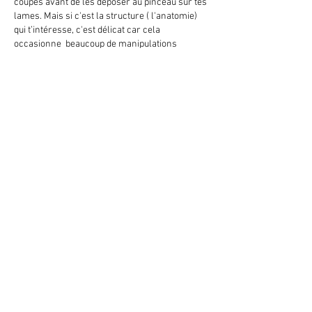
coupes avant de les déposer au pinceau sur tes 
lames. Mais si c'est la structure ( l'anatomie)  
qui t’intéresse, c'est délicat car cela 
occasionne  beaucoup de manipulations 
manuelles.  je faisais sur des lames normales 
avec des coupes à 20µm. la grande difficulté 
étaient de les manipuler souvent et d'agir 
dessus pour bien les étaler sur la lame.   De 
plus c'est très échantillons dépendant( variété 
dépendantes, ( bois dur bois tendre résineux  
feuillus )  l'âge. du coup j'ai arrêté cette 
technique là, car avec de l'analyse d'image 
derrière j'avais trop d'effet lié à la technique. 
Aujourd'hui  je travail sur l'inclusion en 
paraffine. travail plus homogène. Olivier
좋아요
답변 더보기
댓글 펼치기