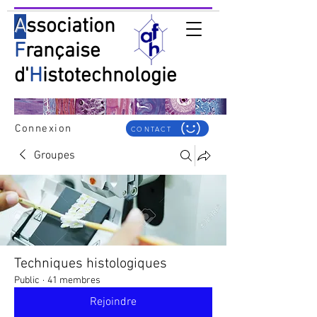
A
ssociation
F
rançaise
d'
H
istotechnologie
Connexion
CONTACT
Groupes
Techniques histologiques
Public
·
41 membres
Rejoindre