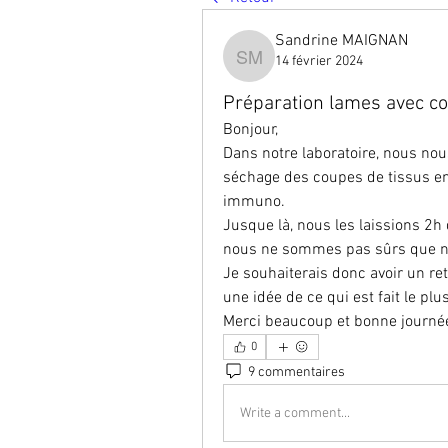
Sandrine MAIGNAN
14 février 2024
Sandrine MAIGNAN
Préparation lames avec co
Bonjour,
Dans notre laboratoire, nous no
séchage des coupes de tissus en
immuno. 
Jusque là, nous les laissions 2h 
nous ne sommes pas sûrs que no
Je souhaiterais donc avoir un re
une idée de ce qui est fait le p
Merci beaucoup et bonne journée
0
9 commentaires
Write a comment...