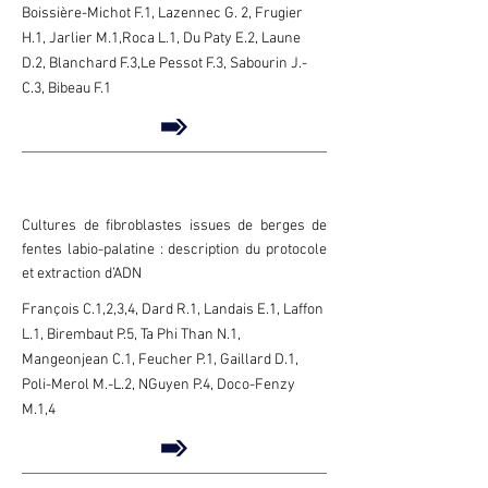
Boissière-Michot F.1, Lazennec G. 2, Frugier
H.1, Jarlier M.1,Roca L.1, Du Paty E.2, Laune
D.2, Blanchard F.3,Le Pessot F.3, Sabourin J.-
C.3, Bibeau F.1
Cultures de fibroblastes issues de berges de
fentes labio-palatine : description du protocole
et extraction d’ADN
François C.1,2,3,4, Dard R.1, Landais E.1, Laffon
L.1, Birembaut P.5, Ta Phi Than N.1,
Mangeonjean C.1, Feucher P.1, Gaillard D.1,
Poli-Merol M.-L.2, NGuyen P.4, Doco-Fenzy
M.1,4