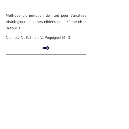
Méthode d’orientation de l’œil pour l’analyse
histologique de zones ciblées de la rétine chez
la souris
Nabholz N., Kalatzis V., Pequignot M.-O.
Illustration de l’utilisation de la technique
d’hybridation in situ pour la caractérisation des
différents sous-types de neurones sensoriels
dans le ganglion rachidien de souris
Ventéo S.