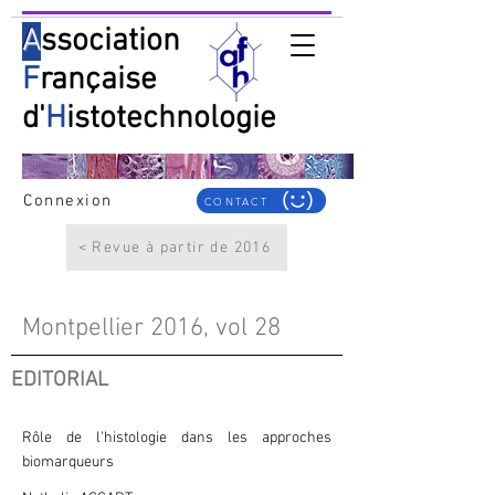
A
ssociation
F
rançaise
d'
H
istotechnologie
Connexion
CONTACT
< Revue à partir de 2016
Montpellier 2016, vol 28
EDITORIAL
Rôle de l'histologie dans les approches
biomarqueurs