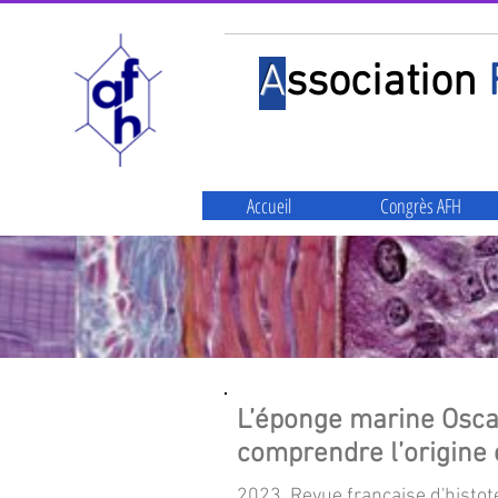
A
ssociation
Accueil
Congrès AFH
L’éponge marine Oscar
comprendre l’origine 
2023, Revue française d'histote