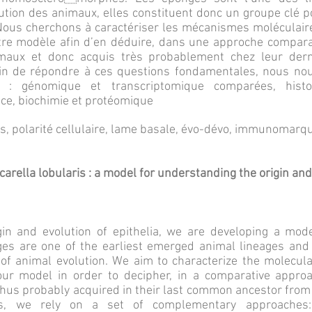
ution des animaux, elles constituent donc un groupe clé
 Nous cherchons à caractériser les mécanismes moléculair
tre modèle afin d’en déduire, dans une approche compara
imaux et donc acquis très probablement chez leur de
Afin de répondre à ces questions fondamentales, nous n
 : génomique et transcriptomique comparées, histol
ce, biochimie et protéomique
es, polarité cellulaire, lame basale, évo-dévo, immunomarq
rella lobularis : a model for understanding the origin and 
igin and evolution of epithelia, we are developing a mo
s are one of the earliest emerged animal lineages and 
of animal evolution. We aim to characterize the molecul
 our model in order to decipher, in a comparative appr
us probably acquired in their last common ancestor from t
es, we rely on a set of complementary approaches