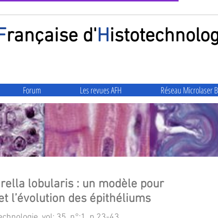
F
rançaise
d'
H
istotechnolog
Forum
Les revues AFH
Réseau Microlaser B
ella lobularis : un modèle pour
et l’évolution des épithéliums
chnologie, vol: 35, n°:1, p 23-43