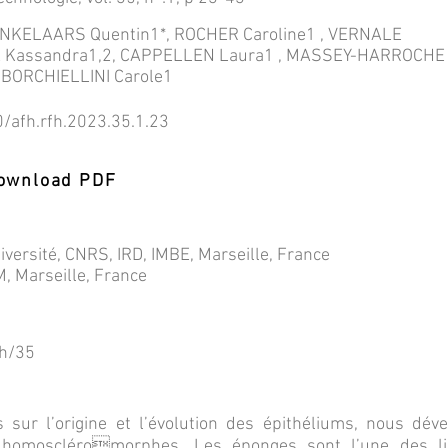
KELAARS Quentin1*, ROCHER Caroline1 , VERNALE
A Kassandra1,2, CAPPELLEN Laura1 , MASSEY-HARROCHE
, BORCHIELLINI Carole1
0/afh.rfh.2023.35.1.23
 Download PDF
niversité, CNRS, IRD, IMBE, Marseille, France
M, Marseille, France
fh/35
 sur l’origine et l’évolution des épithéliums, nous d
 homoscléromorphes. Les éponges sont l’une des l