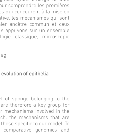
 pour comprendre les premières
es qui concourent à la mise en
tive, les mécanismes qui sont
rnier ancêtre commun et ceux
ous appuyons sur un ensemble
ogie classique, microscopie
uag
evolution of epithelia
del of sponge belonging to the
are therefore a key group for
ar mechanisms involved in the
oach, the mechanisms that are
hose specific to our model. To
: comparative genomics and