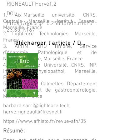
RIGNEAULT Hervé1,2
DOI :
1. Aix-Marseille université, CNRS,
Centrale Marseille, Institut Fresnel,
https://doi.org/10.25830/afh.rfh.20
Marseille, France
23.35.1.167
2. Lightcore Technologies, Marseille,
France
Télécharger l'article / Download PDF
3. APHM, CHU Timone, Service
d’Anatomie Pathologique et de
Neuropathologie, Marseille, France
4. Aix-Marseille Université, CNRS, INP,
Inst. Neurophysiopathol, Marseille,
France.
5. Institut Paoli Calmettes, Département
d’endoscopie et de gastroentérologie,
Marseille, France
barbara.sarri@lightcore.tech
,
herve.rigneault@fresnel.fr
https://www.afhisto.fr/revue-afh/35
Résumé :