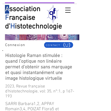
A
ssociation
F
rançaise
d'
H
istotechnologie
Connexion
CONTACT
Histologie Raman stimulée :
quand l’optique non linéaire
permet d’obtenir sans marquage
et quasi instantanément une
image histologique virtuelle
2023, Revue française
d'histotechnologie, vol: 35, n°:1, p 167-
193
SARRI Barbara1,2, APPAY
Romain3,4, POIZAT Flora5 et