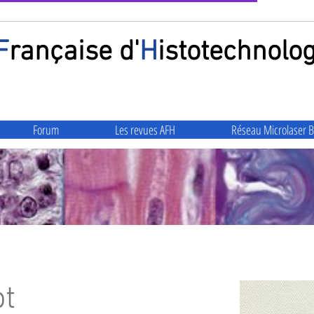
F
rançaise
d'
H
istotechnolog
Forum
Les revues AFH
Réseau Microlaser B
ot