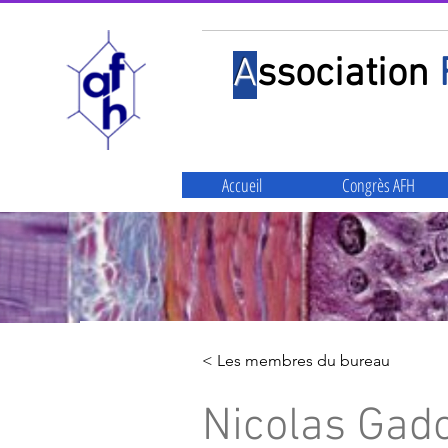
A
ssociation
Accueil
Congrès AFH
< Les membres du bureau
Nicolas Gad