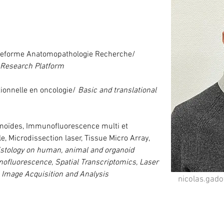
ateforme Anatomopathologie Recherche/ 
 Research Platform
ionnelle en oncologie/ 
Basic and translational 
anoïdes, Immunofluorescence multi et 
, Microdissection laser, Tissue Micro Array, 
istology on human, animal and organoid 
ofluorescence, Spatial Transcriptomics, Laser 
, Image Acquisition and Analysis
nicolas.gad