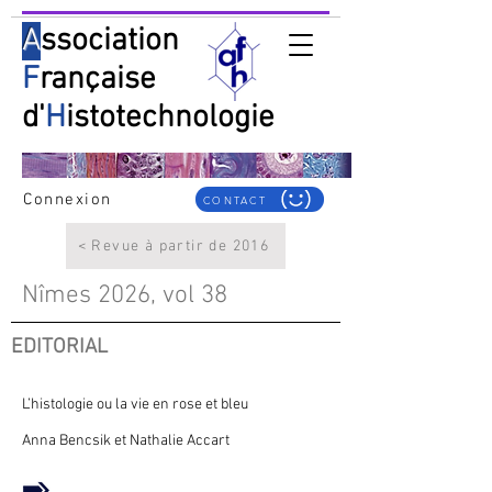
A
ssociation
F
rançaise
d'
H
istotechnologie
Connexion
CONTACT
< Revue à partir de 2016
Nîmes 2026, vol 38
EDITORIAL
L’histologie ou la vie en rose et bleu
Anna Bencsik et Nathalie Accart