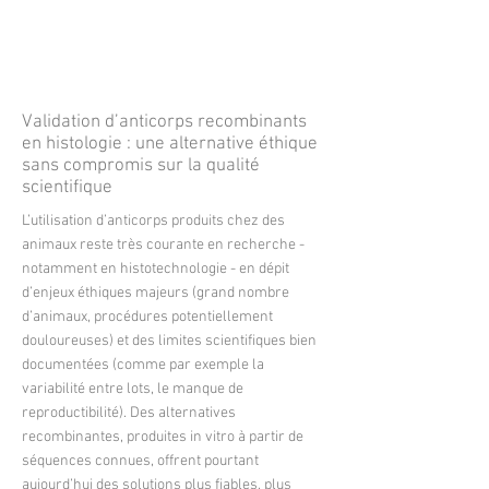
Il est nécessaire que les utilisateurs,
l’assurance qualité et les services
informatiques travaillent en collaboration pour
pallier les écueils rencontrés.
More
Validation d’anticorps recombinants
en histologie : une alternative éthique
sans compromis sur la qualité
scientifique
L’utilisation d’anticorps produits chez des
animaux reste très courante en recherche -
notamment en histotechnologie - en dépit
d’enjeux éthiques majeurs (grand nombre
d’animaux, procédures potentiellement
douloureuses) et des limites scientifiques bien
documentées (comme par exemple la
variabilité entre lots, le manque de
reproductibilité). Des alternatives
recombinantes, produites in vitro à partir de
séquences connues, offrent pourtant
aujourd’hui des solutions plus fiables, plus