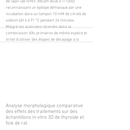
de lapin (ab76969, Abcam dilué à 1/1000)
reconnaissant un épitope démasqué par une
incubation dans un tampon 10 mM de citrate de
sodium pH 6 à 91 °C pendant 24 minutes.
Malgré les avancées récentes dans la
combinaison d’Ac primaires de même espèce et
le fait d’utiliser des étapes de décapage à la
chaleur entre chaque cycle de marquage, nous
nous sommes posés la question de la
combinaison de ces différents démasquages
dans le cas de multiplexing. Cet article
démontre la faisabilité de la combinaison de
différents protocoles de démasquages
antigéniques à la chaleur
dans le cadre de l’utilisation d’anticorps
primaires de même espèce.
More
Analyse morphologique comparative
des effets des traitements sur des
échantillons in vitro 3D de thyroide et
foie de rat