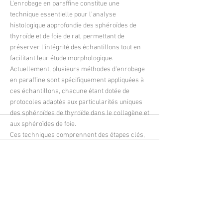
L'enrobage en paraffine constitue une
technique essentielle pour l'analyse
histologique approfondie des sphéroïdes de
thyroïde et de foie de rat, permettant de
préserver l'intégrité des échantillons tout en
facilitant leur étude morphologique.
Actuellement, plusieurs méthodes d'enrobage
en paraffine sont spécifiquement appliquées à
ces échantillons, chacune étant dotée de
protocoles adaptés aux particularités uniques
des sphéroïdes de thyroïde dans le collagène et
aux sphéroïdes de foie.
Ces techniques comprennent des étapes clés,
telles que la fixation, la déshydratation et
l'inclusion, qui sont indispensables pour
garantir la qualité des coupes histologiques.
Nous examinerons les défis associés à
l'enrobage de ces sphéroïdes, notamment la
préservation de leur architecture
tridimensionnelle, ainsi que les implications de
ces défis sur l'interprétation des résultats