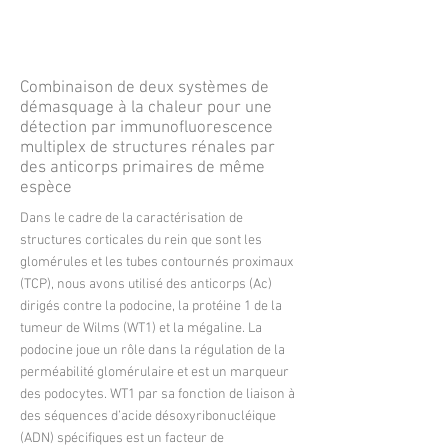
développement des CSPH. Ces résultats
apportent un éclairage original sur la niche des
CSPH chez l’embryon.
More
Combinaison de deux systèmes de
démasquage à la chaleur pour une
détection par immunofluorescence
multiplex de structures rénales par
des anticorps primaires de même
espèce
Dans le cadre de la caractérisation de
structures corticales du rein que sont les
glomérules et les tubes contournés proximaux
(TCP), nous avons utilisé des anticorps (Ac)
dirigés contre la podocine, la protéine 1 de la
tumeur de Wilms (WT1) et la mégaline. La
podocine joue un rôle dans la régulation de la
perméabilité glomérulaire et est un marqueur
des podocytes. WT1 par sa fonction de liaison à
des séquences d’acide désoxyribonucléique
(ADN) spécifiques est un facteur de