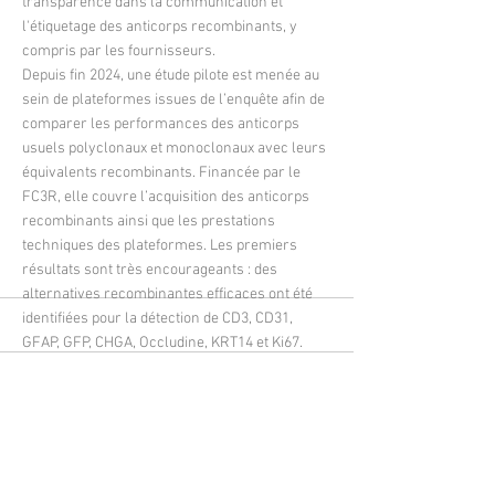
transparence dans la communication et
l'étiquetage des anticorps recombinants, y
compris par les fournisseurs.
Depuis fin 2024, une étude pilote est menée au
sein de plateformes issues de l’enquête afin de
comparer les performances des anticorps
usuels polyclonaux et monoclonaux avec leurs
équivalents recombinants. Financée par le
FC3R, elle couvre l’acquisition des anticorps
recombinants ainsi que les prestations
techniques des plateformes. Les premiers
résultats sont très encourageants : des
alternatives recombinantes efficaces ont été
identifiées pour la détection de CD3, CD31,
GFAP, GFP, CHGA, Occludine, KRT14 et Ki67.
Dans le présent article à travers l’exemple
d’études comparatives des anticorps Abcam et
CST anti-GFP, nous illustrons la démarche et
les résultats. L’ensemble des résultats sera
largement diffusé, notamment sur le site web
du FC3R et le réseau de l’AFH, afin de