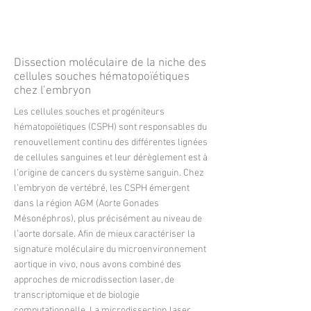
sensibiliser la communauté et d’accompagner
la transition vers des pratiques plus robustes et
plus responsables sur le plan éthique.
More
Dissection moléculaire de la niche des
cellules souches hématopoïétiques
chez l’embryon
Les cellules souches et progéniteurs
hématopoïétiques (CSPH) sont responsables du
renouvellement continu des différentes lignées
de cellules sanguines et leur dérèglement est à
l’origine de cancers du système sanguin. Chez
l’embryon de vertébré, les CSPH émergent
dans la région AGM (Aorte Gonades
Mésonéphros), plus précisément au niveau de
l’aorte dorsale. Afin de mieux caractériser la
signature moléculaire du microenvironnement
aortique in vivo, nous avons combiné des
approches de microdissection laser, de
transcriptomique et de biologie
computationnelle. La microdissection laser