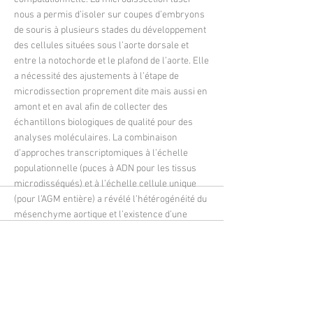
nous a permis d’isoler sur coupes d’embryons
de souris à plusieurs stades du développement
des cellules situées sous l’aorte dorsale et
entre la notochorde et le plafond de l’aorte. Elle
a nécessité des ajustements à l’étape de
microdissection proprement dite mais aussi en
amont et en aval afin de collecter des
échantillons biologiques de qualité pour des
analyses moléculaires. La combinaison
d’approches transcriptomiques à l’échelle
populationnelle (puces à ADN pour les tissus
microdisséqués) et à l’échelle cellule unique
(pour l’AGM entière) a révélé l’hétérogénéité du
mésenchyme aortique et l’existence d’une
population de cellules mésenchymateuses
sous aortiques exprimant à la fois des gènes
mésenchymateux et neuraux. Des expériences
fonctionnelles ont indiqué que la molécule
Décorine, un composant de la matrice
extracellulaire, est nécessaire au