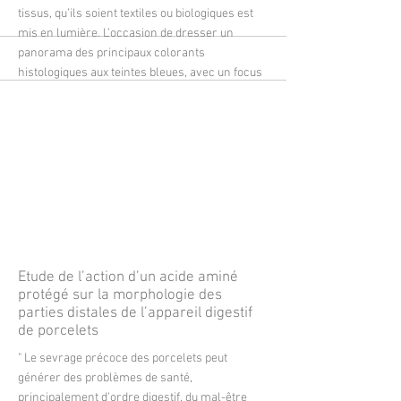
tissus, qu’ils soient textiles ou biologiques est
mis en lumière. L’occasion de dresser un
panorama des principaux colorants
histologiques aux teintes bleues, avec un focus
sur l’hématoxyline, depuis ses origines
naturelles jusqu’à son usage actuel comme
standard en histopathologie. Enfin à travers les
événements récents de l’AFH, les avancées
éditoriales de la revue et les perspectives
offertes par les contributions de nos auteurs,
cet éditorial souligne la constante évolution de
notre discipline, l’histologie, au croisement de
la tradition et de l’innovation.
More
Etude de l’action d’un acide aminé
protégé sur la morphologie des
parties distales de l’appareil digestif
de porcelets
" Le sevrage précoce des porcelets peut
générer des problèmes de santé,
principalement d’ordre digestif, du mal-être