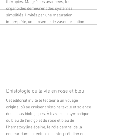
thérapies. Malgré ces avancées, les
organoïdes demeurent des systèmes
simplifiés, limités par une maturation
incomplète, une absence de vascularisation,
d’innervation et d’interaction avec d’autres
organes, ainsi qu’une variabilité importante.
Leur utilisation efficace repose donc sur une
conception expérimentale rigoureuse, la
standardisation des pratiques et une réflexion
éthique continue, positionnant les organoïdes
comme des modèles complémentaires - et non
substitutifs - au sein du paysage plus large de la
recherche biomédicale.
More
L’histologie ou la vie en rose et bleu
Cet éditorial invite le lecteur à un voyage
original où se croisent histoire textile et science
des tissus biologiques. À travers la symbolique
du bleu de l’indigo et du rose et bleu de
l’hématoxyline éosine, le rôle central de la
couleur dans la lecture et l’interprétation des