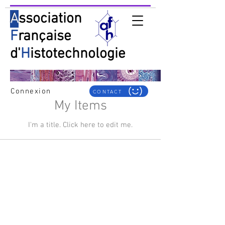
A
ssociation
F
rançaise
d'
H
istotechnologie
Connexion
CONTACT
My Items
I'm a title. ​Click here to edit me.